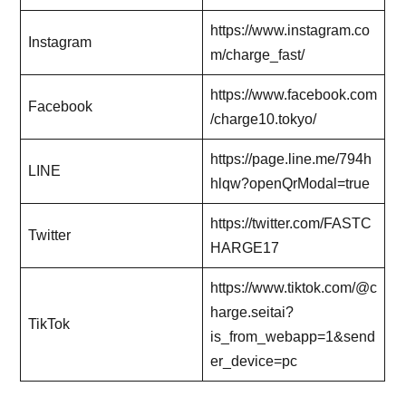
https://www.instagram.co
Instagram
m/charge_fast/
https://www.facebook.com
Facebook
/charge10.tokyo/
https://page.line.me/794h
LINE
hlqw?openQrModal=true
https://twitter.com/FASTC
Twitter
HARGE17
https://www.tiktok.com/@c
harge.seitai?
TikTok
is_from_webapp=1&send
er_device=pc